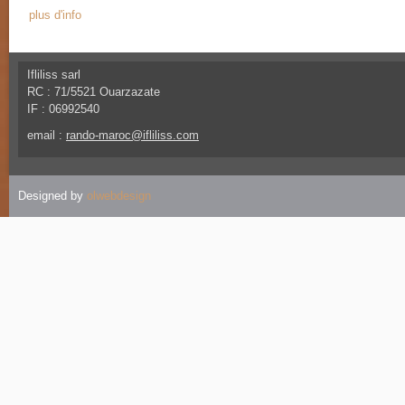
plus d'info
Ifliliss sarl
RC : 71/5521 Ouarzazate
IF : 06992540
email :
rando-maroc@ifliliss.com
Designed by
olwebdesign