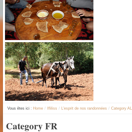
Vous êtes ici :
Home
/
Ifliliss
/
L'esprit de nos randonnées
/
Category A
Category FR