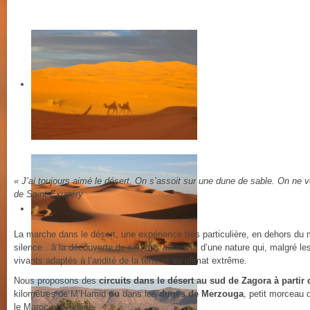
« J’ai toujours aimé le désert. On s’assoit sur une dune de sable. On ne
de Saint-Exupéry
La marche dans le désert, une expérience très particulière, en dehors d
silence…à la découverte de soi, des autres et d’une nature qui, malgré le
vivants adaptés à l’aridité de la terre et au climat extrême.
Nous proposons des
circuits dans le désert au sud de Zagora à partir
kilomètres de M’Hamid
ou
dans les
dunes de Merzouga
, petit morceau 
le Maroc et l’Algérie.