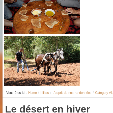
Vous êtes ici :
Home
/
Ifliliss
/
L'esprit de nos randonnées
/
Category A
Le désert en hiver