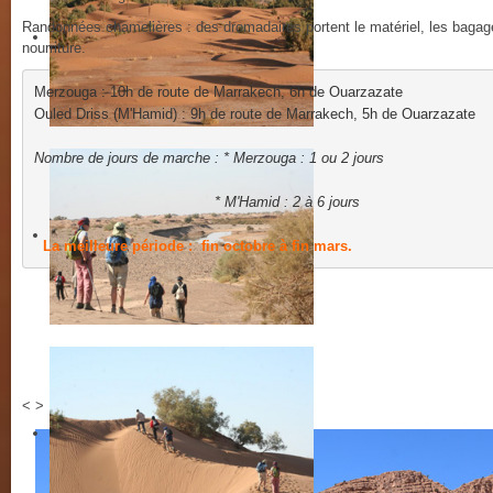
Randonnées chamelières : des dromadaires portent le matériel, les bagage
nourriture.
Merzouga : 10h de route de Marrakech, 6h de Ouarzazate
Ouled Driss (M'Hamid) : 9h de route de Marrakech, 5h de Ouarzazate
Nombre de jours de marche : * Merzouga : 1 ou 2 jours
                                         * M'Hamid : 2 à 6 jours
La meilleure période :  fin octobre à fin mars.
<
>