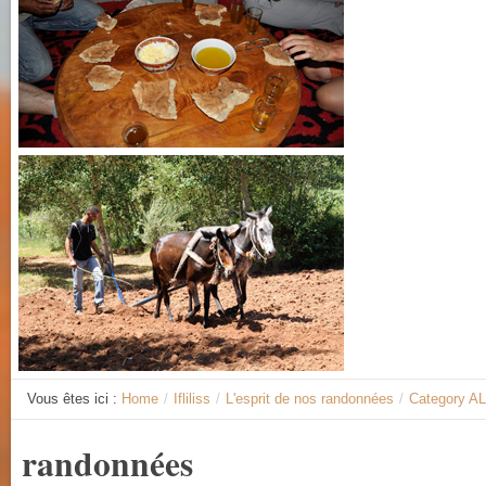
Vous êtes ici :
Home
/
Ifliliss
/
L'esprit de nos randonnées
/
Category A
randonnées